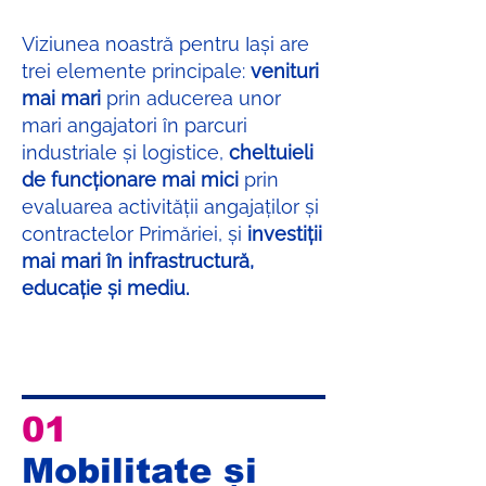
Viziunea noastră pentru Iași are
trei elemente principale:
venituri
mai mari
prin aducerea unor
mari angajatori în parcuri
industriale și logistice,
cheltuieli
de funcționare mai mici
prin
evaluarea activității angajaților și
contractelor Primăriei, și
investiții
mai mari în infrastructură,
educație și mediu.
01
Mobilitate și