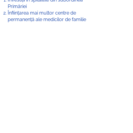
Primăriei
Înființarea mai multor centre de
permanență ale medicilor de familie
în cartierele Iașului
Realizarea de anchete în spitale, de
tipul formularelor de satisfacție
pentru pacienți și personalul
medical (probleme ce țin de
drepturile pacientului, corupție sau
probleme din spital, securitatea în
muncă)
Încurajarea și finanțarea cercetării
medicale / genetice
09
Sport
Cartierul Sporturilor – pădure
urbană, stadion, Aquapark, piste de
biciclete, săli de fitness