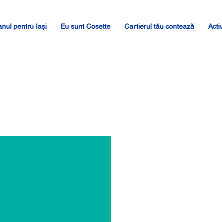
anul pentru Iași
Eu sunt Cosette
Cartierul tău contează
Acti