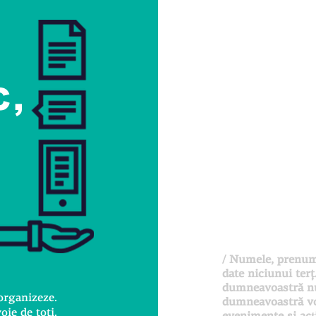
C,
/ Numele, prenum
date niciunui terţ
dumneavoastră nu 
organizeze.
dumneavoastră vor
oie de toţi.