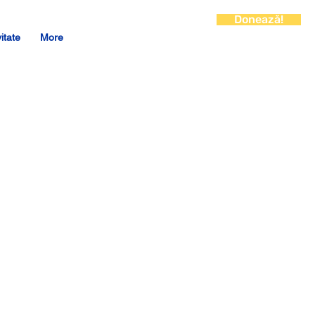
Donează!
vitate
More