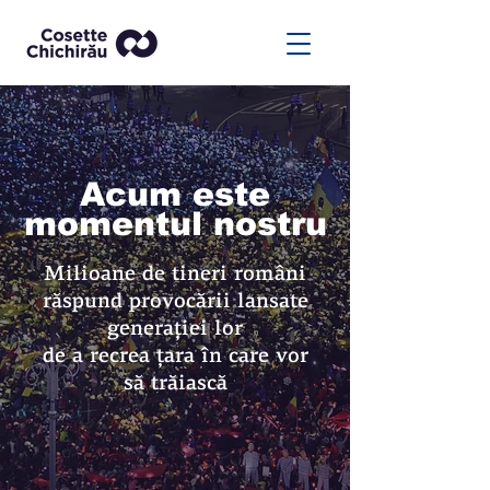
Acum este
momentul nostru
Milioane de tineri români
răspund provocării lansate
generaţiei lor
de a recrea ţara în care vor
să trăiască