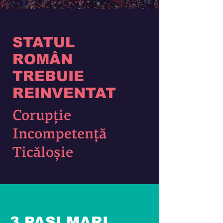
STATUL
ROMÂN
TREBUIE
REINVENTAT
Corupţie
Incompetenţă
Ticăloșie
3 PAȘI
MARI