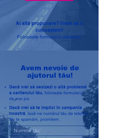
Ai altă propunere? Vrem să o
cunoaștem!
Folosește formularul albastru.
Avem nevoie de
ajutorul tău!
Dacă vrei să sesizezi o altă problemă
a cartierului tău,
folosește formularul
de mai jos
Dacă vrei să te implici în campania
noastră
, lasă-ne numărul tău de telefon.
Nu te spamăm, promitem.