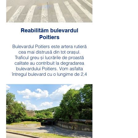
Reabilităm bulevardul
Poitiers
Bulevardul Poitiers este artera rutieră
cea mai distrusă din tot orașul.
Traficul greu și lucrările de proastă
calitate au contribuit la degradarea
bulevardului Poitiers. Vom asfalta
întregul bulevard cu o lungime de 2,4
km și vom restricționa traficul greu în
zonă.
Valoare totală: 42 milioane lei
Durată execuție: 1 an