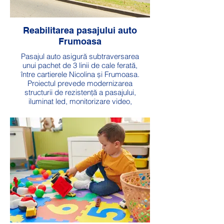
Reabilitarea pasajului auto
Frumoasa
Pasajul auto asigură subtraversarea
unui pachet de 3 linii de cale ferată,
între cartierele Nicolina și Frumoasa.
Proiectul prevede modernizarea
structurii de rezistență a pasajului,
iluminat led, monitorizare video,
sistem de colectare și dirijare a
apelor pluviale, modernizarea căilor
de acces.
Valoare: 1,5 milioane lei
Durată: 1 an