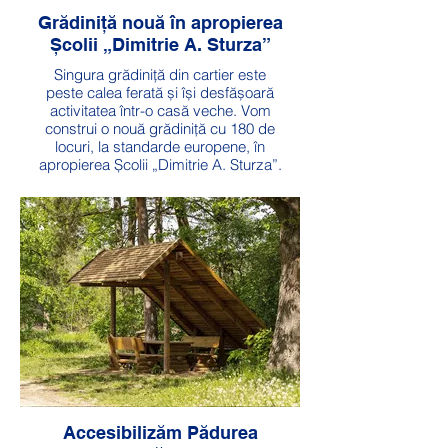
Grădiniță nouă în apropierea
Școlii „Dimitrie A. Sturza”
Singura grădiniță din cartier este
peste calea ferată și își desfășoară
activitatea într-o casă veche. Vom
construi o nouă grădiniță cu 180 de
locuri, la standarde europene, în
apropierea Școlii „Dimitrie A. Sturza”.
Valoare totală: 10 milioane lei
Durată execuție: 3 ani
Accesibilizăm Pădurea