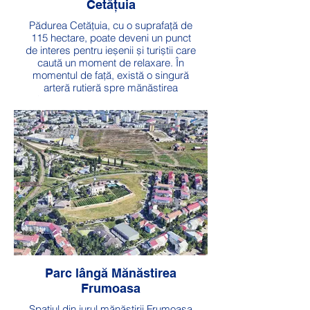
Cetățuia
Pădurea Cetățuia, cu o suprafață de
115 hectare, poate deveni un punct
de interes pentru ieșenii și turiștii care
caută un moment de relaxare. În
momentul de față, există o singură
arteră rutieră spre mănăstirea
Cetățuia. Vom amenaja mai multe
poteci turistice, vom amplasa bănci în
popasuri și vom amenaja puncte de
belvedere asupra orașului nostru.
Valoare totală: 1 milion lei
Durată execuție: 15 luni
Parc lângă Mănăstirea
Frumoasa
Spațiul din jurul mănăstirii Frumoasa