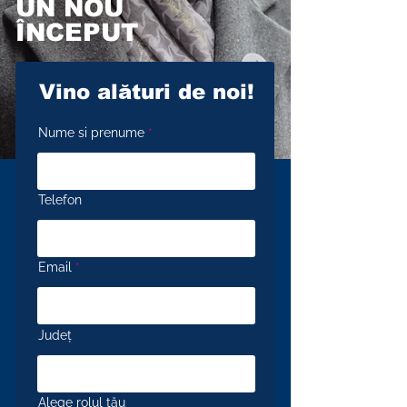
UN NOU
ÎNCEPUT
Vino alături de noi!
Nume si prenume
Telefon
Email
Județ
Alege rolul tău