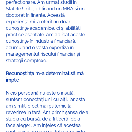
perfecționare. Am urmat studii în
Statele Unite, obținând un MBA și un
doctorat în finanțe. Această
experiență mi-a oferit nu doar
cunoștințe academice, ci și abilități
practice esențiale. Am aplicat aceste
cunoștințe în industria financiară,
acumulând o vastă expertiză în
managementul riscului financiar și
strategii complexe.
Recunoștința m-a determinat să mă
implic
Nicio persoană nu este o insulă;
suntem conectați unii cu alții, iar asta
am simțit-o cel mai puternic la
revenirea în țară. Am primit șansa de a
studia cu bursă, de a fi liberă, de a
face alegeri. Am înțeles că acestea
sunt șanse pe care nu toți oamenii le