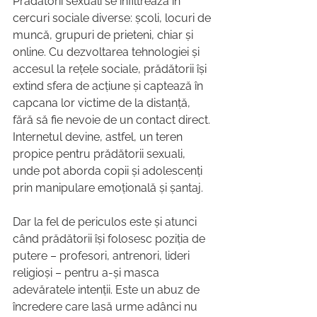
Prădătorii sexuali se infiltrează în 
cercuri sociale diverse: școli, locuri de 
muncă, grupuri de prieteni, chiar și 
online. Cu dezvoltarea tehnologiei și 
accesul la rețele sociale, prădătorii își 
extind sfera de acțiune și captează în 
capcana lor victime de la distanță, 
fără să fie nevoie de un contact direct. 
Internetul devine, astfel, un teren 
propice pentru prădătorii sexuali, 
unde pot aborda copii și adolescenți 
prin manipulare emoțională și șantaj.
Dar la fel de periculos este și atunci 
când prădătorii își folosesc poziția de 
putere – profesori, antrenori, lideri 
religioși – pentru a-și masca 
adevăratele intenții. Este un abuz de 
încredere care lasă urme adânci nu 