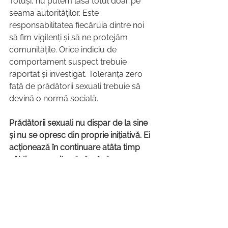
Totuși, nu putem lăsa totul doar pe 
seama autorităților. Este 
responsabilitatea fiecăruia dintre noi 
să fim vigilenți și să ne protejăm 
comunitățile. Orice indiciu de 
comportament suspect trebuie 
raportat și investigat. Toleranța zero 
față de prădătorii sexuali trebuie să 
devină o normă socială.
Prădătorii sexuali nu dispar de la sine 
și nu se opresc din proprie inițiativă. Ei 
acționează în continuare atâta timp 
cât li se permite să rămână 
nedescoperiți. Este datoria noastră, 
ca societate, să îi scoatem la lumină și 
să protejăm pe cei vulnerabili. Trebuie 
să acționăm, să vorbim, să educăm și 
să luptăm pentru o societate în care 