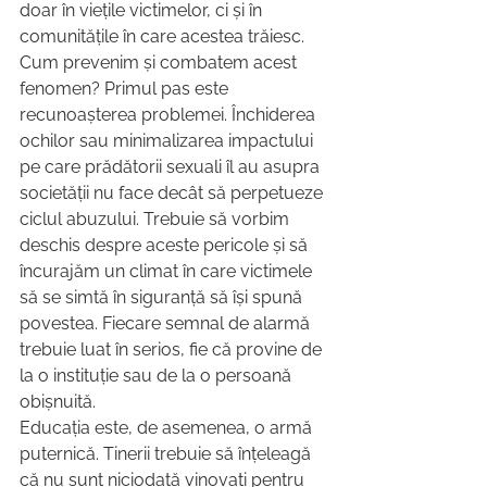
doar în viețile victimelor, ci și în 
comunitățile în care acestea trăiesc.
Cum prevenim și combatem acest 
fenomen? Primul pas este 
recunoașterea problemei. Închiderea 
ochilor sau minimalizarea impactului 
pe care prădătorii sexuali îl au asupra 
societății nu face decât să perpetueze 
ciclul abuzului. Trebuie să vorbim 
deschis despre aceste pericole și să 
încurajăm un climat în care victimele 
să se simtă în siguranță să își spună 
povestea. Fiecare semnal de alarmă 
trebuie luat în serios, fie că provine de 
la o instituție sau de la o persoană 
obișnuită.
Educația este, de asemenea, o armă 
puternică. Tinerii trebuie să înțeleagă 
că nu sunt niciodată vinovați pentru 