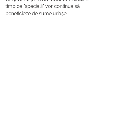
timp ce ”specialii” vor continua să 
beneficieze de sume uriașe.
Sursă foto: Unsplash
See All
Recent Posts