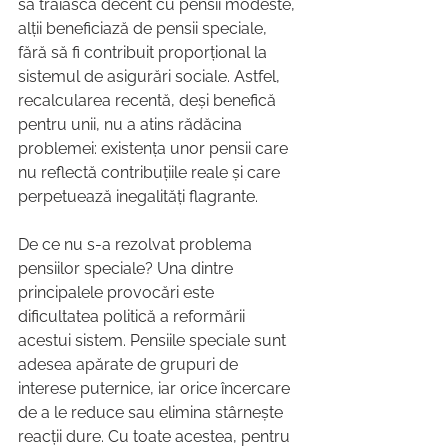
să trăiască decent cu pensii modeste, 
alții beneficiază de pensii speciale, 
fără să fi contribuit proporțional la 
sistemul de asigurări sociale. Astfel, 
recalcularea recentă, deși benefică 
pentru unii, nu a atins rădăcina 
problemei: existența unor pensii care 
nu reflectă contribuțiile reale și care 
perpetuează inegalități flagrante.
De ce nu s-a rezolvat problema 
pensiilor speciale? Una dintre 
principalele provocări este 
dificultatea politică a reformării 
acestui sistem. Pensiile speciale sunt 
adesea apărate de grupuri de 
interese puternice, iar orice încercare 
de a le reduce sau elimina stârnește 
reacții dure. Cu toate acestea, pentru 